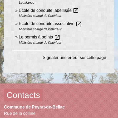
Legifrance
open_in_new
École de conduite labellisée
Ministère chargé de l'intérieur
open_in_new
Ecole de conduite associative
Ministère chargé de l'intérieur
open_in_new
Le permis à points
Ministère chargé de l'intérieur
Signaler une erreur sur cette page
Contacts
Commune de Peyrat-de-Bellac
Rue de la colline