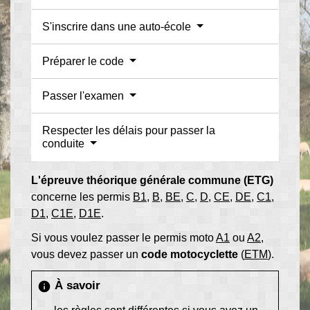
S'inscrire dans une auto-école
Préparer le code
Passer l'examen
Respecter les délais pour passer la
conduite
L'épreuve théorique générale commune (ETG)
concerne les permis
B1
,
B
,
BE
,
C
,
D
,
CE
,
DE
,
C1
,
D1
,
C1E
,
D1E
.
Si vous voulez passer le permis moto
A1
ou
A2
,
vous devez passer un
code motocyclette
(
ETM
).
À savoir
info