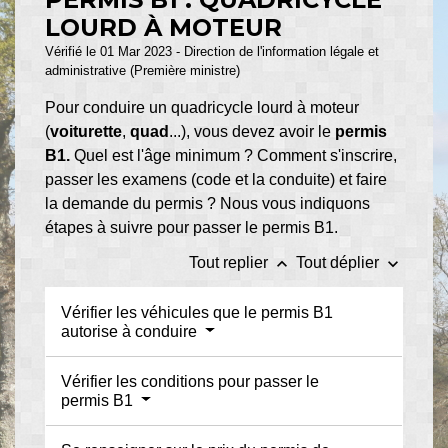
LOURD À MOTEUR
Vérifié le 01 Mar 2023 - Direction de l'information légale et
administrative (Première ministre)
Pour conduire un quadricycle lourd à moteur
(
voiturette
,
quad
...), vous devez avoir le
permis
B1.
Quel est l'âge minimum ? Comment s'inscrire,
passer les examens (code et la conduite) et faire
la demande du permis ? Nous vous indiquons
étapes à suivre pour passer le permis B1.
keyboard_arrow_up
keyboard_arrow_down
Tout replier
Tout déplier
Vérifier les véhicules que le permis B1
autorise à conduire
Vérifier les conditions pour passer le
permis B1