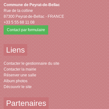
Commune de Peyrat-de-Bellac
Rue de la colline
87300 Peyrat-de-Bellac - FRANCE
+33 5 55 68 11 08
Contact par formulaire
Liens
Contacter le gestionnaire du site
Contacter la mairie
Réserver une salle
Album photos
Découvrir le site
Partenaires