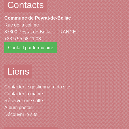
Contacts
Commune de Peyrat-de-Bellac
Rue de la colline
87300 Peyrat-de-Bellac - FRANCE
+33 5 55 68 11 08
Contact par formulaire
Liens
Contacter le gestionnaire du site
Contacter la mairie
Réserver une salle
Album photos
Découvrir le site