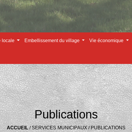
e locale
Embellissement du village
Vie économique
Publications
ACCUEIL
/
SERVICES MUNICIPAUX
/
PUBLICATIONS