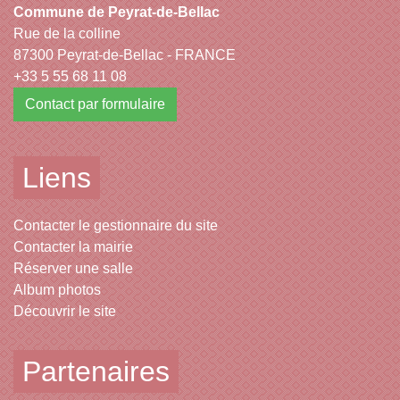
Commune de Peyrat-de-Bellac
Rue de la colline
87300 Peyrat-de-Bellac - FRANCE
+33 5 55 68 11 08
Contact par formulaire
Liens
Contacter le gestionnaire du site
Contacter la mairie
Réserver une salle
Album photos
Découvrir le site
Partenaires