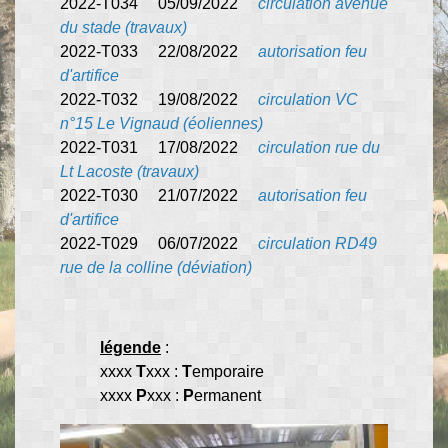
2022-T034 05/09/2022
circulation avenue
du stade (travaux)
2022-T033 22/08/2022
autorisation feu
d'artifice
2022-T032 19/08/2022
circulation VC
n°15 Le Vignaud
(éoliennes)
2022-T031 17/08/2022
circulation rue du
Lt Lacoste (travaux)
2022-T030 21/07/2022
autorisation feu
d'artifice
2022-T029 06/07/2022
circulation RD49
rue de la colline (déviation)
légende
:
xxxx
T
xxx :
T
emporaire
xxxx
P
xxx :
P
ermanent