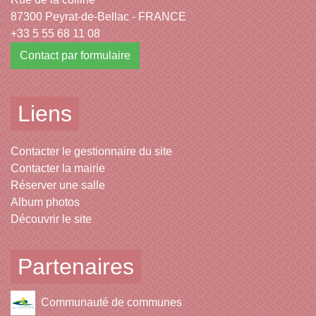
87300 Peyrat-de-Bellac - FRANCE
+33 5 55 68 11 08
Contact par formulaire
Liens
Contacter le gestionnaire du site
Contacter la mairie
Réserver une salle
Album photos
Découvrir le site
Partenaires
Communauté de communes