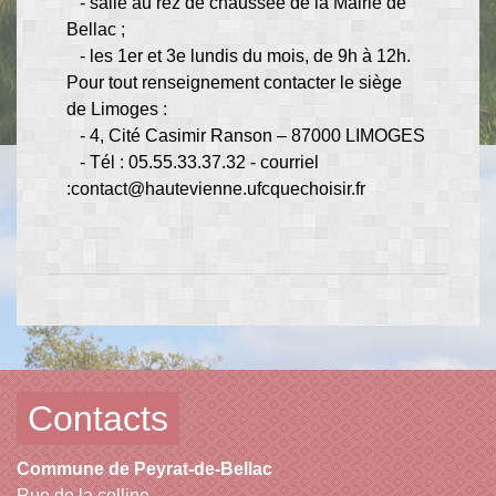
- salle au rez de chaussée de la Mairie de
Bellac ;
- les 1er et 3e lundis du mois, de 9h à 12h.
Pour tout renseignement contacter le siège
de Limoges :
- 4, Cité Casimir Ranson – 87000 LIMOGES
- Tél : 05.55.33.37.32 - courriel
:contact@hautevienne.ufcquechoisir.fr
Contacts
Commune de Peyrat-de-Bellac
Rue de la colline