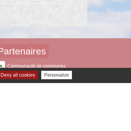
Partenaires
Communauté de communes
Deny all cookies
Personalize
Conseil départemental 87
Région Nouvelle-Aquitaine
Office de tourisme
Syded (Déchets)