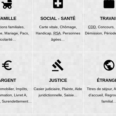
child_friendly
local_hospital
work
FAMILLE
SOCIAL - SANTÉ
TRAVAI
tions familiales,
Carte vitale,
Chômage,
CDD
,
Concours,
ce,
Mariage,
Pacs,
Handicap,
RSA
,
Personnes
Démission,
Périod
colarité…
âgées…
euro_symbol
gavel
public
ARGENT
JUSTICE
ÉTRANG
mmobilier,
Impôts,
Casier judiciaire,
Plainte,
Aide
Titres de séjour,
A
mation,
Livret A,
juridictionnelle,
Saisie…
d’accueil,
Regro
,
Surendettement…
familial