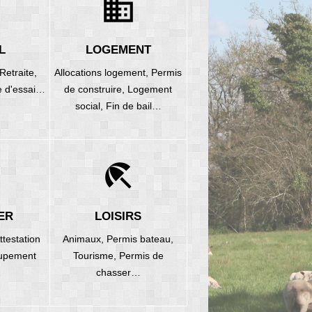
domain
L
LOGEMENT
Retraite,
Allocations logement,
Permis
e d'essai…
de construire,
Logement
social,
Fin de bail…
beach_access
ER
LOISIRS
ttestation
Animaux,
Permis bateau,
upement
Tourisme,
Permis de
…
chasser…