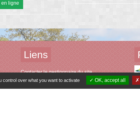
 en ligne
Liens
Contacter le gestionnaire du site
Contacter la mairie
 control over what you want to activate
OK, accept all
Réserver une salle
Album photos
Découvrir le site