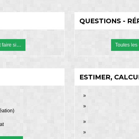
QUESTIONS - R
 faire si…
Toutes les
ESTIMER, CALCU
éation)
at