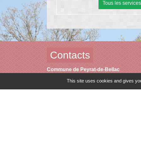
Tous les services
Contacts
Commune de Peyrat-de-Bellac
Rue de la colline
This site uses cookies and gives you
87300 Peyrat-de-Bellac - FRANCE
+33 5 55 68 11 08
Contact par formulaire