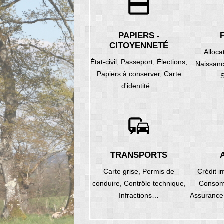
credit_card
PAPIERS -
CITOYENNETÉ
Alloca
État-civil,
Passeport,
Élections,
Naissan
Papiers à conserver,
Carte
S
d'identité…
commute
TRANSPORTS
Carte grise,
Permis de
Crédit i
conduire,
Contrôle technique,
Consom
Infractions…
Assurance