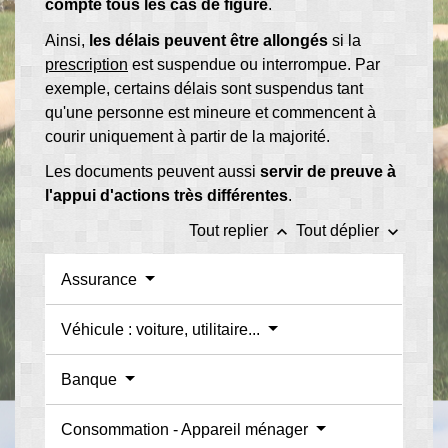
compte tous les cas de figure
.
Ainsi,
les délais peuvent être allongés
si la
prescription
est suspendue ou interrompue. Par
exemple, certains délais sont suspendus tant
qu'une personne est mineure et commencent à
courir uniquement à partir de la majorité.
Les documents peuvent aussi
servir de preuve à
l'appui d'actions très différentes
.
keyboard_arrow_up
keyboard_arrow_down
Tout replier
Tout déplier
Assurance
Véhicule : voiture, utilitaire...
Banque
Consommation - Appareil ménager