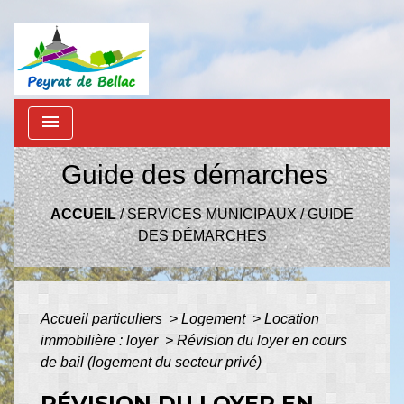
menu
Guide des démarches
ACCUEIL
/
SERVICES MUNICIPAUX
/
GUIDE
DES DÉMARCHES
Accueil particuliers
>
Logement
>
Location
immobilière : loyer
>
Révision du loyer en cours
de bail (logement du secteur privé)
RÉVISION DU LOYER EN