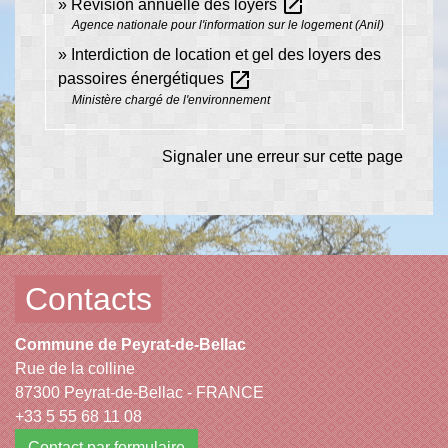
open_in_new
Révision annuelle des loyers
Agence nationale pour l'information sur le logement (Anil)
Interdiction de location et gel des loyers des
open_in_new
passoires énergétiques
Ministère chargé de l'environnement
Signaler une erreur sur cette page
Contacts
Commune de Peyrat-de-Bellac
Rue de la colline
87300 Peyrat-de-Bellac - FRANCE
+33 5 55 68 11 08
Contact par formulaire