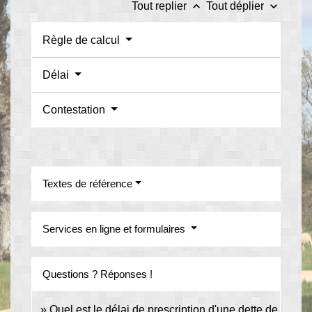
keyboard_arrow_up
keyboard_arrow_down
Tout replier
Tout déplier
Règle de calcul
Délai
Contestation
Textes de référence
Services en ligne et formulaires
Questions ? Réponses !
Quel est le délai de prescription d'une dette de