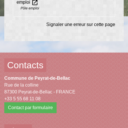
open_in_new
emploi
Pôle emploi
Signaler une erreur sur cette page
Contacts
Commune de Peyrat-de-Bellac
Rue de la colline
87300 Peyrat-de-Bellac - FRANCE
+33 5 55 68 11 08
Contact par formulaire