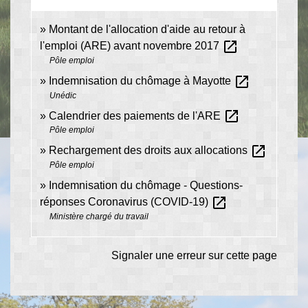
Montant de l'allocation d'aide au retour à
open_in_new
l'emploi (ARE) avant novembre 2017
Pôle emploi
open_in_new
Indemnisation du chômage à Mayotte
Unédic
open_in_new
Calendrier des paiements de l'ARE
Pôle emploi
open_in_new
Rechargement des droits aux allocations
Pôle emploi
Indemnisation du chômage - Questions-
open_in_new
réponses Coronavirus (COVID-19)
Ministère chargé du travail
Signaler une erreur sur cette page