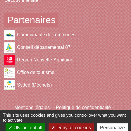
Découvrir le site
Partenaires
Communauté de communes
Conseil départemental 87
Région Nouvelle-Aquitaine
Office de tourisme
Syded (Déchets)
Mentions légales
-
Politique de confidentialité
-
Accessibilité
-
Plan du site
-
Gestion des cookies
This site uses cookies and gives you control over what you want
to activate
OK, accept all
Deny all cookies
Personalize
Site créé en partenariat avec Réseau des Communes