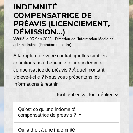
INDEMNITÉ
COMPENSATRICE DE
PRÉAVIS (LICENCIEMENT,
DÉMISSION...)
Vérifié le 05 Sep 2022 - Direction de l'information légale et
administrative (Première ministre)
À la rupture de votre contrat, quelles sont les
conditions pour bénéficier d'une indemnité
compensatrice de préavis ? À quel montant
s'élève-t-elle ? Nous vous présentons les
informations à retenir.
keyboard_arrow_up
keyboard_arrow_down
Tout replier
Tout déplier
Qu'est-ce qu'une indemnité
compensatrice de préavis ?
Qui a droit à une indemnité