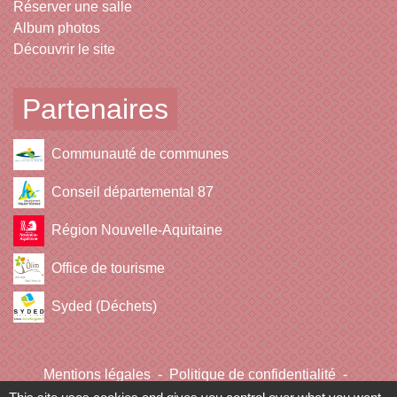
Réserver une salle
Album photos
Découvrir le site
Partenaires
Communauté de communes
Conseil départemental 87
Région Nouvelle-Aquitaine
Office de tourisme
Syded (Déchets)
Mentions légales
-
Politique de confidentialité
-
Accessibilité
-
Plan du site
-
Gestion des cookies