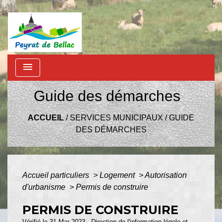
menu
Guide des démarches
ACCUEIL
/
SERVICES MUNICIPAUX
/
GUIDE
DES DÉMARCHES
Accueil particuliers
>
Logement
>
Autorisation
d'urbanisme
>
Permis de construire
PERMIS DE CONSTRUIRE
Vérifié le 31 Mar 2023 - Direction de l'information légale et