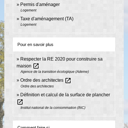
Permis d'aménager
Logement
Taxe d'aménagement (TA)
Logement
Pour en savoir plus
Respecter la RE 2020 pour construire sa
open_in_new
maison
Agence de la transition écologique (Ademe)
open_in_new
Ordre des architectes
Ordre des architectes
Définition et calcul de la surface de plancher
open_in_new
Institut national de la consommation (INC)
Comment faire si...