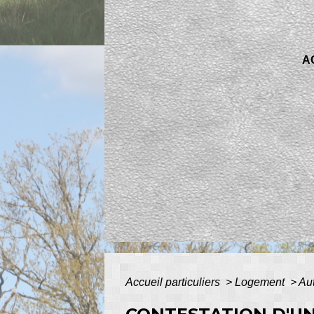
A
Accueil particuliers
>
Logement
>
Au