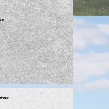
ES
anisme