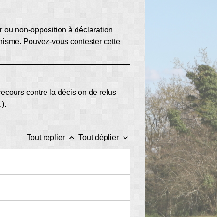
er ou non-opposition à déclaration
banisme. Pouvez-vous contester cette
recours contre la décision de refus
..).
keyboard_arrow_up
keyboard_arrow_down
Tout replier
Tout déplier