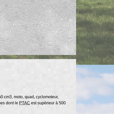
 50 cm
3
, moto, quad, cyclomoteur,
ues dont le
PTAC
est supérieur à 500