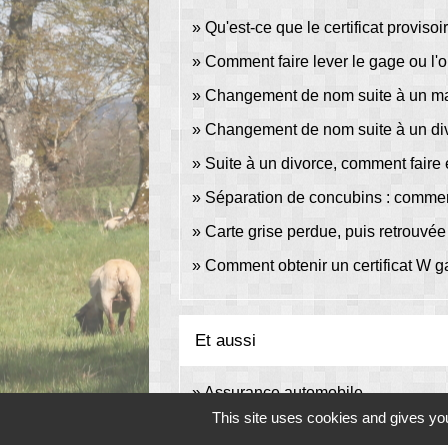
Qu'est-ce que le certificat provisoi
Comment faire lever le gage ou l'o
Changement de nom suite à un maria
Changement de nom suite à un divorc
Suite à un divorce, comment faire e
Séparation de concubins : comment 
Carte grise perdue, puis retrouvée
Comment obtenir un certificat W g
Et aussi
Assurance automobile
Argent - Impôts - Consommation
This site uses cookies and gives you
Véhicule