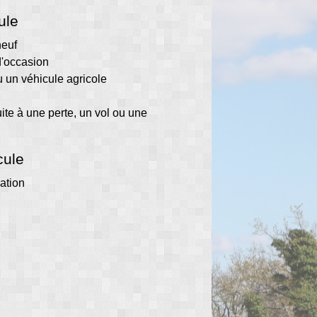
ule
neuf
d'occasion
u un véhicule agricole
te à une perte, un vol ou une
cule
lation