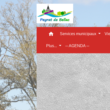
home
Services municipaux
Vi
Plus...
─ AGENDA ─