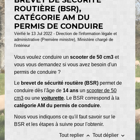
ROUTIÈRE (BSR),
CATÉGORIE AM DU
PERMIS DE CONDUIRE
Vérifié le 13 Jul 2022 - Direction de l'information légale et
administrative (Première ministre), Ministère chargé de
l'intérieur
Vous voulez conduire un
scooter de 50 cm
3
et
vous vous demandez si vous avez besoin d'un
permis de conduire ?
Le
brevet de sécurité routière (BSR)
permet de
conduire dès l'âge de
14 ans
un
scooter de 50
cm3
ou une
voiturette
. Le BSR correspond à la
catégorie AM du permis de conduire
.
Nous vous indiquons ce qu'il faut savoir sur le
BSR et les étapes à suivre pour l'obtenir.
keyboard_arrow_up
keyboard_arrow_down
Tout replier
Tout déplier