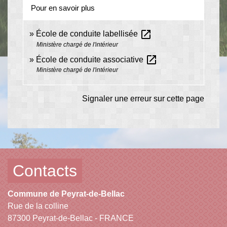
Pour en savoir plus
open_in_new
École de conduite labellisée
Ministère chargé de l'intérieur
open_in_new
École de conduite associative
Ministère chargé de l'intérieur
Signaler une erreur sur cette page
Contacts
Commune de Peyrat-de-Bellac
Rue de la colline
87300 Peyrat-de-Bellac - FRANCE