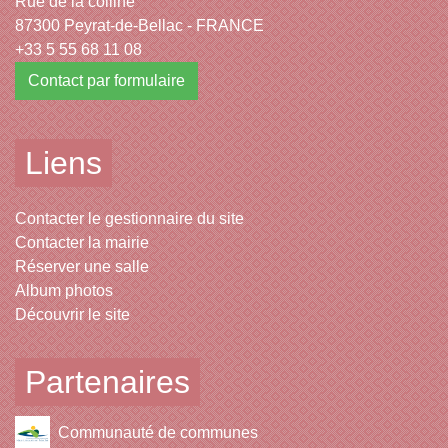
Rue de la colline
87300 Peyrat-de-Bellac - FRANCE
+33 5 55 68 11 08
Contact par formulaire
Liens
Contacter le gestionnaire du site
Contacter la mairie
Réserver une salle
Album photos
Découvrir le site
Partenaires
Communauté de communes