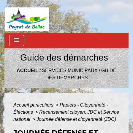
menu
Guide des démarches
ACCUEIL
/
SERVICES MUNICIPAUX
/
GUIDE
DES DÉMARCHES
Accueil particuliers
>
Papiers - Citoyenneté -
Élections
>
Recensement citoyen, JDC et Service
national
>
Journée défense et citoyenneté (JDC)
JOURNÉE DÉFENSE ET