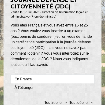
CITOYENNETÉ (JDC)
Vérifié le 27 Jul 2023 - Direction de l'information légale et
administrative (Première ministre)
Vous êtes Français et vous avez entre 16 et 25
ans ? Vous voulez vous inscrire à un examen
(bac, permis de conduire...) et l'on vous demande
un certificat de participation à la journée défense
et citoyenneté (JDC), mais vous ne savez pas
comment l'obtenir ? Vous vous interrogez sur le
déroulement de la JDC ? Nous vous indiquons
tout ce qu'il faut savoir.
En France
À l'étranger
keyboard_arrow_up
keyboard_arrow_down
Tout replier
Tout déplier