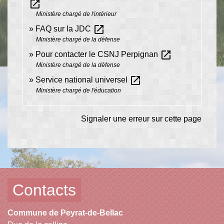
open_in_new
Ministère chargé de l'intérieur
open_in_new
FAQ sur la JDC
Ministère chargé de la défense
open_in_new
Pour contacter le CSNJ Perpignan
Ministère chargé de la défense
open_in_new
Service national universel
Ministère chargé de l'éducation
Signaler une erreur sur cette page
Contacts
Commune de Peyrat-de-Bellac