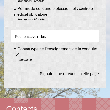
Transports - Mobilité
Permis de conduire professionnel : contrôle
médical obligatoire
Transports - Mobilité
Pour en savoir plus
Contrat type de l'enseignement de la conduite
open_in_new
Legifrance
Signaler une erreur sur cette page
Contacts