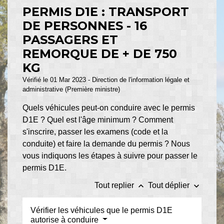
PERMIS D1E : TRANSPORT
DE PERSONNES - 16
PASSAGERS ET
REMORQUE DE + DE 750
KG
Vérifié le 01 Mar 2023 - Direction de l'information légale et
administrative (Première ministre)
Quels véhicules peut-on conduire avec le permis
D1E ? Quel est l'âge minimum ? Comment
s'inscrire, passer les examens (code et la
conduite) et faire la demande du permis ? Nous
vous indiquons les étapes à suivre pour passer le
permis D1E.
keyboard_arrow_up
keyboard_arrow_down
Tout replier
Tout déplier
Vérifier les véhicules que le permis D1E
autorise à conduire