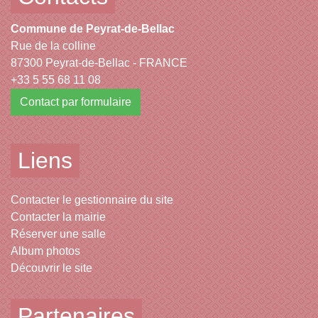
Commune de Peyrat-de-Bellac
Rue de la colline
87300 Peyrat-de-Bellac - FRANCE
+33 5 55 68 11 08
Contact par formulaire
Liens
Contacter le gestionnaire du site
Contacter la mairie
Réserver une salle
Album photos
Découvrir le site
Partenaires