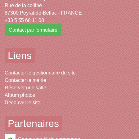
Rue de la colline
87300 Peyrat-de-Bellac - FRANCE
+33 5 55 68 11 08
Contact par formulaire
Liens
Contacter le gestionnaire du site
Contacter la mairie
Réserver une salle
Album photos
Découvrir le site
Partenaires