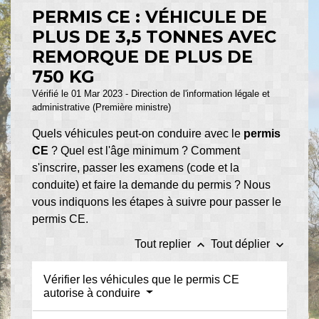
PERMIS CE : VÉHICULE DE
PLUS DE 3,5 TONNES AVEC
REMORQUE DE PLUS DE
750 KG
Vérifié le 01 Mar 2023 - Direction de l'information légale et
administrative (Première ministre)
Quels véhicules peut-on conduire avec le
permis
CE
? Quel est l'âge minimum ? Comment
s'inscrire, passer les examens (code et la
conduite) et faire la demande du permis ? Nous
vous indiquons les étapes à suivre pour passer le
permis CE.
keyboard_arrow_up
keyboard_arrow_down
Tout replier
Tout déplier
Vérifier les véhicules que le permis CE
autorise à conduire