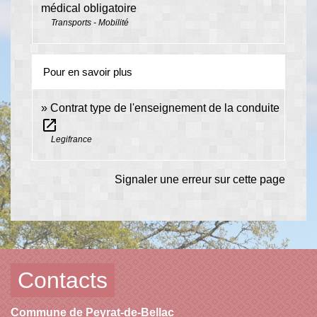
médical obligatoire
Transports - Mobilité
Pour en savoir plus
Contrat type de l'enseignement de la conduite
open_in_new
Legifrance
Signaler une erreur sur cette page
Contacts
Commune de Peyrat-de-Bellac