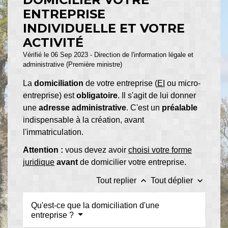
ENTREPRISE
INDIVIDUELLE ET VOTRE
ACTIVITÉ
Vérifié le 06 Sep 2023 - Direction de l'information légale et
administrative (Première ministre)
La
domiciliation
de votre entreprise (
EI
ou micro-
entreprise) est
obligatoire
. Il s'agit de lui donner
une
adresse administrative
. C'est un
préalable
indispensable à la création, avant
l'immatriculation.
Attention :
vous devez avoir
choisi votre forme
juridique
avant
de domicilier votre entreprise.
keyboard_arrow_up
keyboard_arrow_down
Tout replier
Tout déplier
Qu'est-ce que la domiciliation d'une
entreprise ?