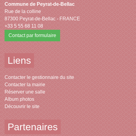
Commune de Peyrat-de-Bellac
Rue de la colline
87300 Peyrat-de-Bellac - FRANCE
+33 5 55 68 11 08
Contact par formulaire
Liens
Contacter le gestionnaire du site
Contacter la mairie
Réserver une salle
Album photos
Découvrir le site
Partenaires