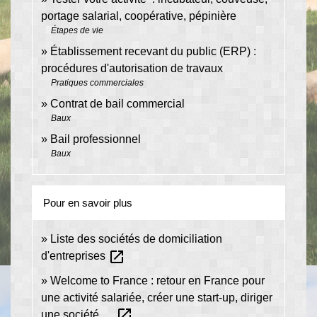
portage salarial, coopérative, pépinière
Étapes de vie
Établissement recevant du public (ERP) :
procédures d'autorisation de travaux
Pratiques commerciales
Contrat de bail commercial
Baux
Bail professionnel
Baux
Pour en savoir plus
Liste des sociétés de domiciliation
open_in_new
d'entreprises
Welcome to France : retour en France pour
une activité salariée, créer une start-up, diriger
open_in_new
une société, ...