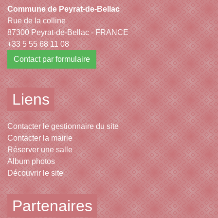
Commune de Peyrat-de-Bellac
Rue de la colline
87300 Peyrat-de-Bellac - FRANCE
+33 5 55 68 11 08
Contact par formulaire
Liens
Contacter le gestionnaire du site
Contacter la mairie
Réserver une salle
Album photos
Découvrir le site
Partenaires