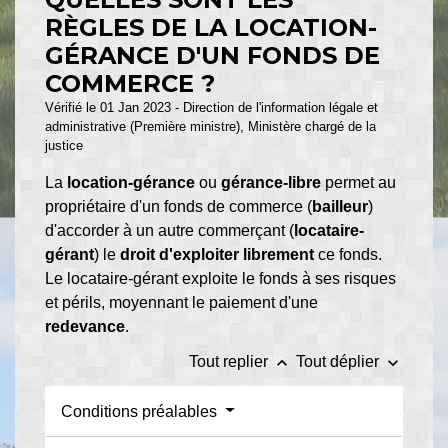
RÈGLES DE LA LOCATION-
GÉRANCE D'UN FONDS DE
COMMERCE ?
Vérifié le 01 Jan 2023 - Direction de l'information légale et
administrative (Première ministre), Ministère chargé de la
justice
La
location-gérance
ou
gérance-libre
permet au
propriétaire d'un fonds de commerce (
bailleur
)
d'accorder à un autre commerçant (
locataire-
gérant
) le
droit d'exploiter librement
ce fonds.
Le locataire-gérant exploite le fonds à ses risques
et périls, moyennant le paiement d'une
redevance
.
keyboard_arrow_up
keyboard_arrow_down
Tout replier
Tout déplier
Conditions préalables