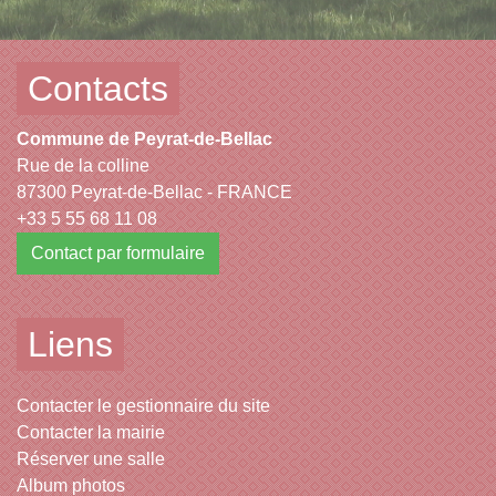
Contacts
Commune de Peyrat-de-Bellac
Rue de la colline
87300 Peyrat-de-Bellac - FRANCE
+33 5 55 68 11 08
Contact par formulaire
Liens
Contacter le gestionnaire du site
Contacter la mairie
Réserver une salle
Album photos