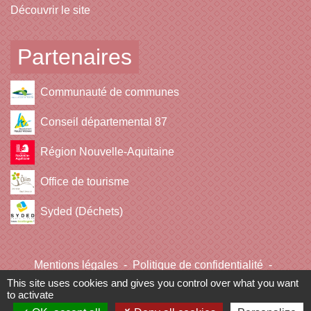
Découvrir le site
Partenaires
Communauté de communes
Conseil départemental 87
Région Nouvelle-Aquitaine
Office de tourisme
Syded (Déchets)
Mentions légales
-
Politique de confidentialité
-
Accessibilité
-
Plan du site
-
Gestion des cookies
This site uses cookies and gives you control over what you want
to activate