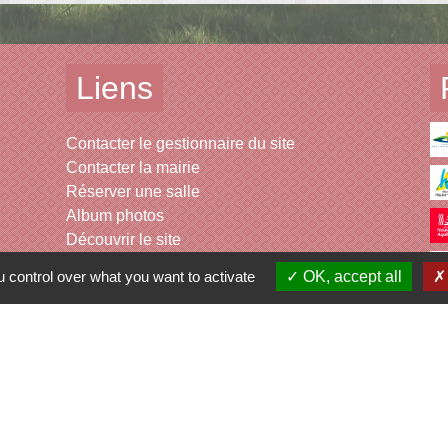
Liens
Contacter le gestionnaire du site
Contacter la mairie
Réserver une salle
Album photos
Découvrir le site
 control over what you want to activate
OK, accept all
-
Politique de confidentialité
-
Accessibilité
-
Plan du site
-
G
Site créé en partenariat avec Réseau des Communes