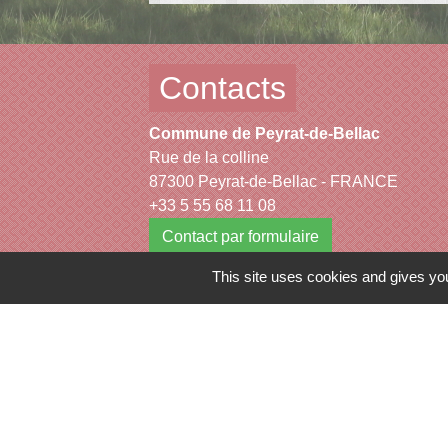
Contacts
Commune de Peyrat-de-Bellac
Rue de la colline
87300 Peyrat-de-Bellac - FRANCE
+33 5 55 68 11 08
Contact par formulaire
This site uses cookies and gives you
Mentions légales