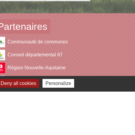
Partenaires
Communauté de communes
Conseil départemental 87
Région Nouvelle-Aquitaine
Office de tourisme
Deny all cookies
Personalize
Syded (Déchets)
estion des cookies