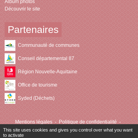
Album photos
Découvrir le site
Partenaires
Communauté de communes
Conseil départemental 87
Région Nouvelle-Aquitaine
Office de tourisme
Syded (Déchets)
Mentions légales
-
Politique de confidentialité
-
Accessibilité
-
Plan du site
-
Gestion des cookies
This site uses cookies and gives you control over what you want
to activate