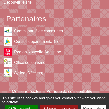
Découvrir le site
Partenaires
Communauté de communes
Conseil départemental 87
Région Nouvelle-Aquitaine
Office de tourisme
Syded (Déchets)
Mentions légales
-
Politique de confidentialité
-
Accessibilité
-
Plan du site
-
Gestion des cookies
This site uses cookies and gives you control over what you want
to activate
OK, accept all
Deny all cookies
Personalize