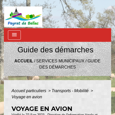
menu
Guide des démarches
ACCUEIL
/
SERVICES MUNICIPAUX
/
GUIDE
DES DÉMARCHES
Accueil particuliers
>
Transports - Mobilité
>
Voyage en avion
VOYAGE EN AVION
Vérifié le 22 Sep 2023 - Direction de l'information légale et