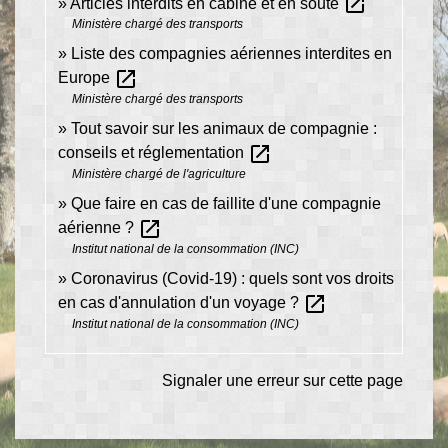
open_in_new
Articles interdits en cabine et en soute
Ministère chargé des transports
Liste des compagnies aériennes interdites en
open_in_new
Europe
Ministère chargé des transports
Tout savoir sur les animaux de compagnie :
open_in_new
conseils et réglementation
Ministère chargé de l'agriculture
Que faire en cas de faillite d'une compagnie
open_in_new
aérienne ?
Institut national de la consommation (INC)
Coronavirus (Covid-19) : quels sont vos droits
open_in_new
en cas d'annulation d'un voyage ?
Institut national de la consommation (INC)
Signaler une erreur sur cette page