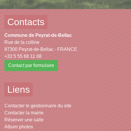
Contacts
Commune de Peyrat-de-Bellac
Rue de la colline
87300 Peyrat-de-Bellac - FRANCE
+33 5 55 68 11 08
Contact par formulaire
Liens
Contacter le gestionnaire du site
Contacter la mairie
Réserver une salle
Album photos