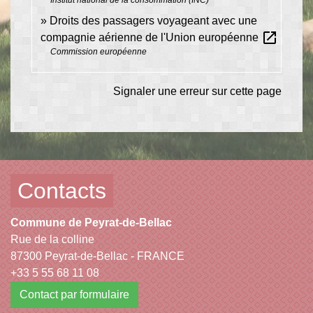
Droits des passagers voyageant avec une
open_in_new
compagnie aérienne de l'Union européenne
Commission européenne
Signaler une erreur sur cette page
Contacts
Commune de Peyrat-de-Bellac
Rue de la colline
87300 Peyrat-de-Bellac - FRANCE
+33 5 55 68 11 08
Contact par formulaire