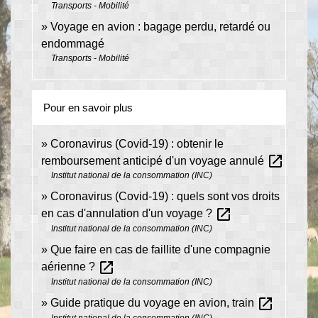
Transports - Mobilité
Voyage en avion : bagage perdu, retardé ou
endommagé
Transports - Mobilité
Pour en savoir plus
Coronavirus (Covid-19) : obtenir le
open_in_new
remboursement anticipé d'un voyage annulé
Institut national de la consommation (INC)
Coronavirus (Covid-19) : quels sont vos droits
open_in_new
en cas d'annulation d'un voyage ?
Institut national de la consommation (INC)
Que faire en cas de faillite d'une compagnie
open_in_new
aérienne ?
Institut national de la consommation (INC)
open_in_new
Guide pratique du voyage en avion, train
Institut national de la consommation (INC)