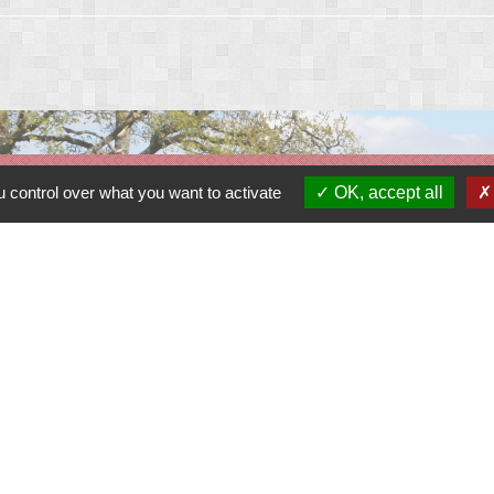
 control over what you want to activate
OK, accept all
Liens
Contacter le gestionnaire du site
Contacter la mairie
Réserver une salle
Album photos
Découvrir le site