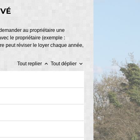
IVÉ
ut demander au propriétaire une
 avec le propriétaire (exemple :
ire peut réviser le loyer chaque année,
keyboard_arrow_up
keyboard_arrow_down
Tout replier
Tout déplier