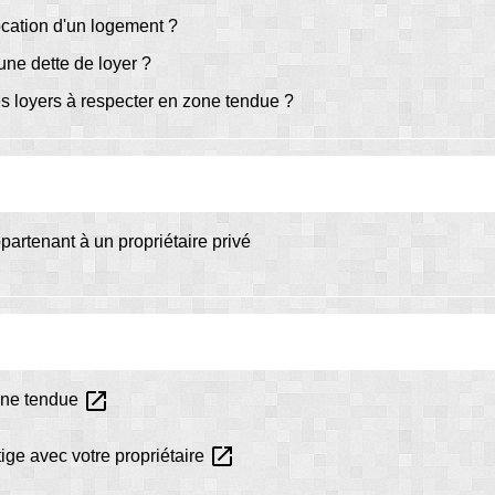
location d'un logement ?
'une dette de loyer ?
s loyers à respecter en zone tendue ?
artenant à un propriétaire privé
open_in_new
one tendue
open_in_new
tige avec votre propriétaire