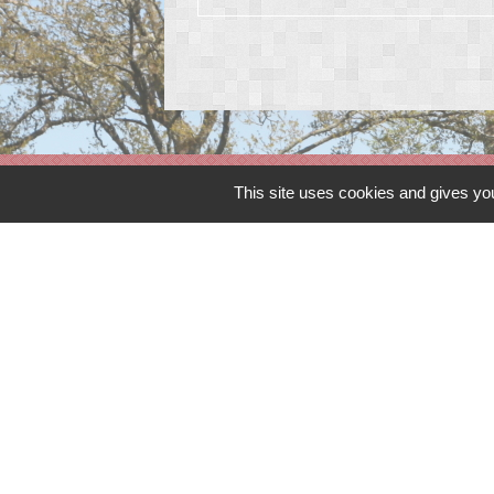
This site uses cookies and gives you
Contacts
Commune de Peyrat-de-Bellac
Rue de la colline
87300 Peyrat-de-Bellac - FRANCE
+33 5 55 68 11 08
Contact par formulaire