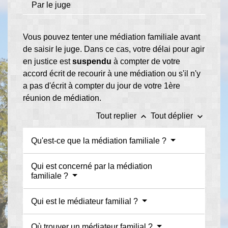
Par le juge
Vous pouvez tenter une médiation familiale avant
de saisir le juge. Dans ce cas, votre délai pour agir
en justice est
suspendu
à compter de votre
accord écrit de recourir à une médiation ou s'il n'y
a pas d'écrit à compter du jour de votre 1
ère
réunion de médiation.
keyboard_arrow_up
keyboard_arrow_down
Tout replier
Tout déplier
Qu'est-ce que la médiation familiale ?
Qui est concerné par la médiation
familiale ?
Qui est le médiateur familial ?
Où trouver un médiateur familial ?