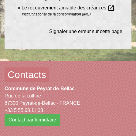
open_in_new
Le recouvrement amiable des créances
Institut national de la consommation (INC)
Signaler une erreur sur cette page
Contacts
Commune de Peyrat-de-Bellac
Rue de la colline
87300 Peyrat-de-Bellac - FRANCE
+33 5 55 68 11 08
Contact par formulaire