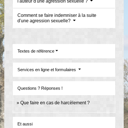
l'auteur d'une agression sexuelle ?
Comment se faire indemniser à la suite
d'une agression sexuelle?
Textes de référence
Services en ligne et formulaires
Questions ? Réponses !
Que faire en cas de harcèlement ?
Et aussi