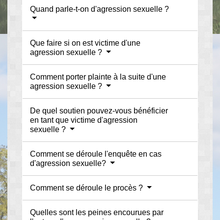
Quand parle-t-on d'agression sexuelle ?
Que faire si on est victime d'une
agression sexuelle ?
Comment porter plainte à la suite d'une
agression sexuelle ?
De quel soutien pouvez-vous bénéficier
en tant que victime d'agression
sexuelle ?
Comment se déroule l'enquête en cas
d'agression sexuelle?
Comment se déroule le procès ?
Quelles sont les peines encourues par