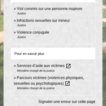
Viol commis sur une personne majeure
Justice
Infractions sexuelles sur mineur
Justice
Violence conjugale
Justice
Pour en savoir plus
open_in_new
Services d’aide aux victimes
Ministère chargé de la justice
Parcours victimes (violences physiques,
open_in_new
sexuelles ou psychologiques)
Ministère chargé de la justice
Signaler une erreur sur cette page