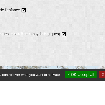
open_in_new
 de l'enfance
open_in_new
siques, sexuelles ou psychologiques)
 control over what you want to activate
OK, accept all
Liens
Contacter le gestionnaire du site
Contacter la mairie