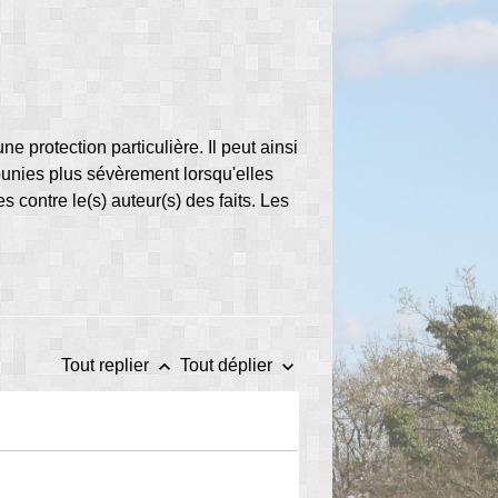
d'une protection particulière. Il peut ainsi
 punies plus sévèrement lorsqu'elles
contre le(s) auteur(s) des faits. Les
keyboard_arrow_up
keyboard_arrow_down
Tout replier
Tout déplier