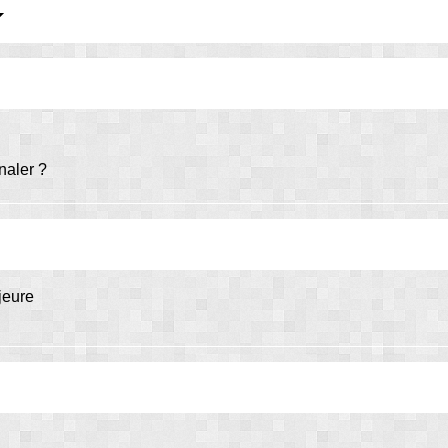
naler ?
jeure