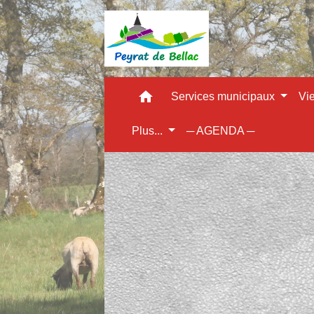
home
Services municipaux
Vi
Plus...
─ AGENDA ─