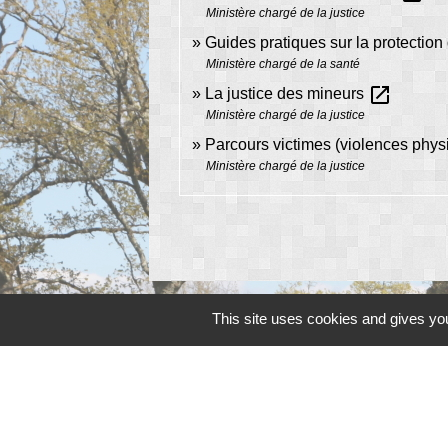
Ministère chargé de la justice
Guides pratiques sur la protection
Ministère chargé de la santé
open_in_new
La justice des mineurs
Ministère chargé de la justice
Parcours victimes (violences phy
Ministère chargé de la justice
This site uses cookies and gives you
Contacts
Commune de Peyrat-de-Bellac
Rue de la colline