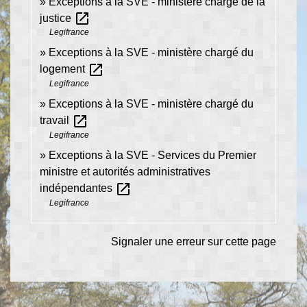
Exceptions à la SVE - ministère chargé de la
open_in_new
justice
Legifrance
Exceptions à la SVE - ministère chargé du
open_in_new
logement
Legifrance
Exceptions à la SVE - ministère chargé du
open_in_new
travail
Legifrance
Exceptions à la SVE - Services du Premier
ministre et autorités administratives
open_in_new
indépendantes
Legifrance
Signaler une erreur sur cette page