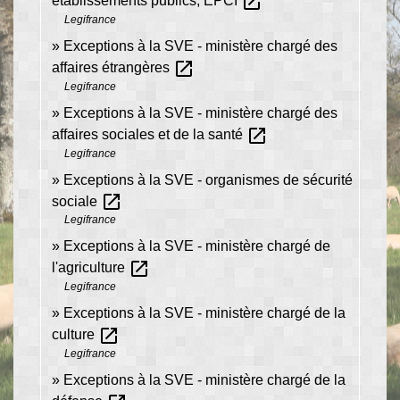
open_in_new
établissements publics, EPCI
Legifrance
Exceptions à la SVE - ministère chargé des
open_in_new
affaires étrangères
Legifrance
Exceptions à la SVE - ministère chargé des
open_in_new
affaires sociales et de la santé
Legifrance
Exceptions à la SVE - organismes de sécurité
open_in_new
sociale
Legifrance
Exceptions à la SVE - ministère chargé de
open_in_new
l'agriculture
Legifrance
Exceptions à la SVE - ministère chargé de la
open_in_new
culture
Legifrance
Exceptions à la SVE - ministère chargé de la