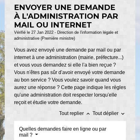
ENVOYER UNE DEMANDE
À L'ADMINISTRATION PAR
MAIL OU INTERNET
Vérifié le 27 Jan 2022 - Direction de l'information légale et
administrative (Première ministre)
Vous avez envoyé une demande par mail ou par
internet à une administration (mairie, préfecture...)
et vous vous demandez si elle l'a bien reçue ?
Vous n'êtes pas sûr d'avoir envoyé votre demande
au bon service ? Vous voulez savoir quand vous
aurez une réponse ? Cette page indique les règles
qu'une administration doit respecter lorsqu'elle
reçoit et étudie votre demande.
keyboard_arrow_up
keyboard_arrow_down
Tout replier
Tout déplier
Quelles demandes faire en ligne ou par
mail ?