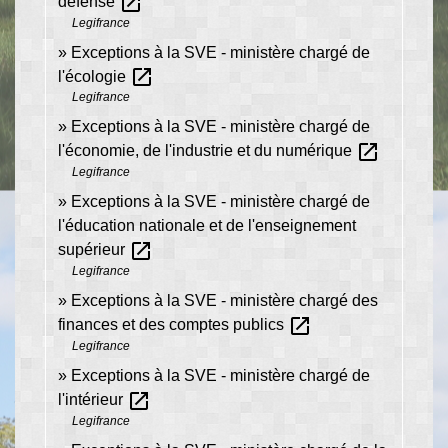
open_in_new
défense
Legifrance
Exceptions à la SVE - ministère chargé de
open_in_new
l'écologie
Legifrance
Exceptions à la SVE - ministère chargé de
open_in_new
l'économie, de l'industrie et du numérique
Legifrance
Exceptions à la SVE - ministère chargé de
l'éducation nationale et de l'enseignement
open_in_new
supérieur
Legifrance
Exceptions à la SVE - ministère chargé des
open_in_new
finances et des comptes publics
Legifrance
Exceptions à la SVE - ministère chargé de
open_in_new
l'intérieur
Legifrance