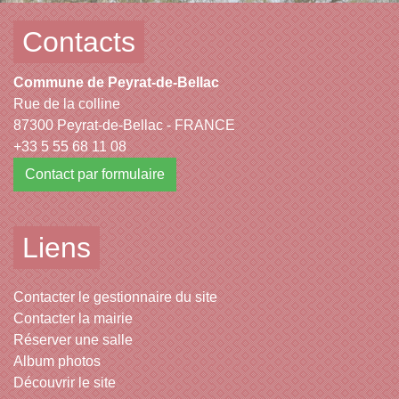
Contacts
Commune de Peyrat-de-Bellac
Rue de la colline
87300 Peyrat-de-Bellac - FRANCE
+33 5 55 68 11 08
Contact par formulaire
Liens
Contacter le gestionnaire du site
Contacter la mairie
Réserver une salle
Album photos
Découvrir le site