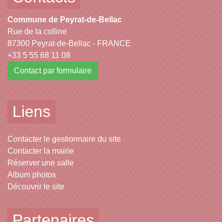
Commune de Peyrat-de-Bellac
Rue de la colline
87300 Peyrat-de-Bellac - FRANCE
+33 5 55 68 11 08
Contact par formulaire
Liens
Contacter le gestionnaire du site
Contacter la mairie
Réserver une salle
Album photos
Découvrir le site
Partenaires