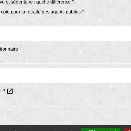
e et sédentaire : quelle différence ?
mpte pour la retraite des agents publics ?
tionnaire
open_in_new
te ?