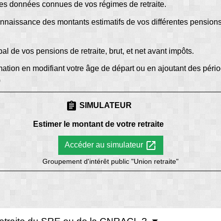
 des données connues de vos régimes de retraite.
naissance des montants estimatifs de vos différentes pensions 
l de vos pensions de retraite, brut, et net avant impôts.
ation en modifiant votre âge de départ ou en ajoutant des pér
)
assignment
SIMULATEUR
Estimer le montant de votre retraite
open_in_new
Accéder au simulateur
Groupement d'intérêt public "Union retraite"