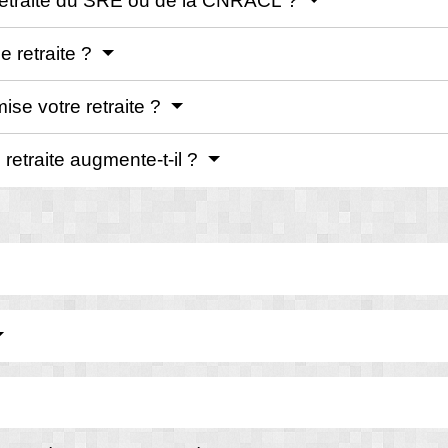
retraite du SRE ou de la CNRACL ?
e retraite ?
ise votre retraite ?
retraite augmente-t-il ?