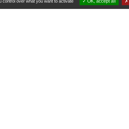
 control over what you want to activate
OK, accept all
Liens
Contacter le gestionnaire du site
Contacter la mairie
Réserver une salle
Album photos
Découvrir le site
-
Politique de confidentialité
-
Accessibilité
-
Plan du site
-
G
Site créé en partenariat avec Réseau des Communes