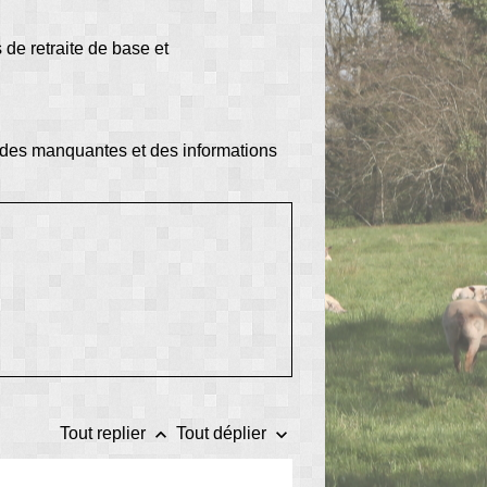
de retraite de base et
iodes manquantes et des informations
keyboard_arrow_up
keyboard_arrow_down
Tout replier
Tout déplier