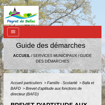
menu
Guide des démarches
ACCUEIL
/
SERVICES MUNICIPAUX
/
GUIDE
DES DÉMARCHES
Accueil particuliers
>
Famille - Scolarité
>
Bafa et
BAFD
>
Brevet d'aptitude aux fonctions de
directeur (BAFD)
BREVET D'APTITUDE AUX