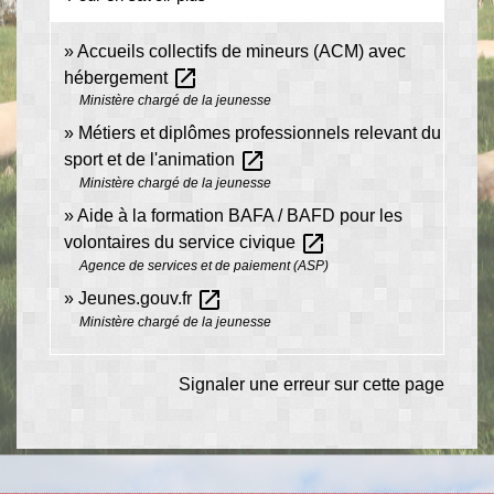
Accueils collectifs de mineurs (ACM) avec
open_in_new
hébergement
Ministère chargé de la jeunesse
Métiers et diplômes professionnels relevant du
open_in_new
sport et de l'animation
Ministère chargé de la jeunesse
Aide à la formation BAFA / BAFD pour les
open_in_new
volontaires du service civique
Agence de services et de paiement (ASP)
open_in_new
Jeunes.gouv.fr
Ministère chargé de la jeunesse
Signaler une erreur sur cette page