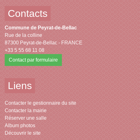
Contacts
Commune de Peyrat-de-Bellac
Rue de la colline
87300 Peyrat-de-Bellac - FRANCE
+33 5 55 68 11 08
Contact par formulaire
Liens
Contacter le gestionnaire du site
Contacter la mairie
Réserver une salle
Album photos
Découvrir le site