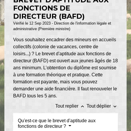
FONCTIONS DE
DIRECTEUR (BAFD)
Vérifié le 12 Sep 2023 - Direction de l'information légale et
administrative (Première ministre)
Vous souhaitez encadrer des mineurs en accueils
collectifs (colonie de vacances, centre de
loisirs...) ? Le brevet d'aptitude aux fonctions de
directeur (BAFD) est ouvert aux jeunes âgés de 18
ans minimum. L’obtention du diplôme est soumise
à une formation théorique et pratique. Cette
formation est payante, mais vous pouvez
demander une aide financière. Il faut renouveler le
BAFD tous les 5 ans.
keyboard_arrow_up
keyboard_arrow_down
Tout replier
Tout déplier
Qu'est-ce que le brevet d'aptitude aux
fonctions de directeur ?