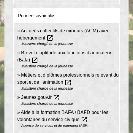
Pour en savoir plus
Accueils collectifs de mineurs (ACM) avec
open_in_new
hébergement
Ministère chargé de la jeunesse
Brevet d'aptitude aux fonctions d'animateur
open_in_new
(Bafa)
Ministère chargé de la jeunesse
Métiers et diplômes professionnels relevant du
open_in_new
sport et de l'animation
Ministère chargé de la jeunesse
open_in_new
Jeunes.gouv.fr
Ministère chargé de la jeunesse
Aide à la formation BAFA / BAFD pour les
open_in_new
volontaires du service civique
Agence de services et de paiement (ASP)