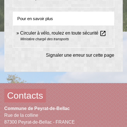
Pour en savoir plus
open_in_new
Circuler à vélo, roulez en toute sécurité
Ministère chargé des transports
Signaler une erreur sur cette page
Contacts
Commune de Peyrat-de-Bellac
Rue de la colline
87300 Peyrat-de-Bellac - FRANCE