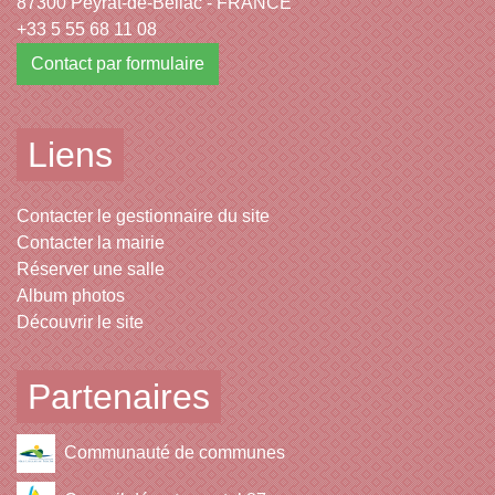
87300 Peyrat-de-Bellac - FRANCE
+33 5 55 68 11 08
Contact par formulaire
Liens
Contacter le gestionnaire du site
Contacter la mairie
Réserver une salle
Album photos
Découvrir le site
Partenaires
Communauté de communes