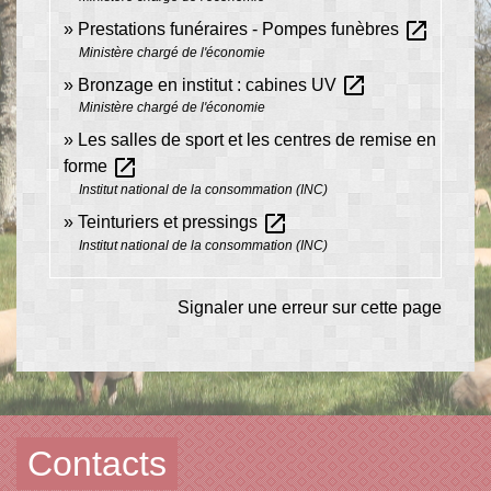
open_in_new
Prestations funéraires - Pompes funèbres
Ministère chargé de l'économie
open_in_new
Bronzage en institut : cabines UV
Ministère chargé de l'économie
Les salles de sport et les centres de remise en
open_in_new
forme
Institut national de la consommation (INC)
open_in_new
Teinturiers et pressings
Institut national de la consommation (INC)
Signaler une erreur sur cette page
Contacts