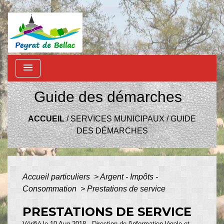
menu
Guide des démarches
ACCUEIL
/
SERVICES MUNICIPAUX
/
GUIDE
DES DÉMARCHES
Accueil particuliers
>
Argent - Impôts -
Consommation
>
Prestations de service
PRESTATIONS DE SERVICE
Vérifié le 10 Aug 2018 - Direction de l'information légale et