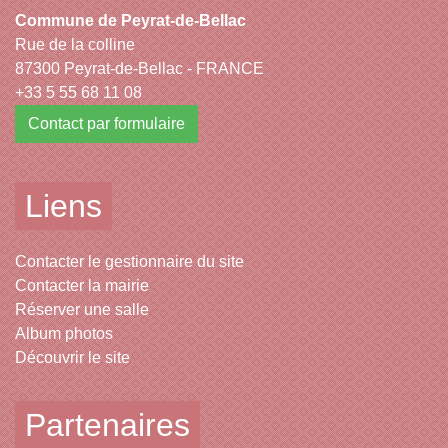
Commune de Peyrat-de-Bellac
Rue de la colline
87300 Peyrat-de-Bellac - FRANCE
+33 5 55 68 11 08
Contact par formulaire
Liens
Contacter le gestionnaire du site
Contacter la mairie
Réserver une salle
Album photos
Découvrir le site
Partenaires