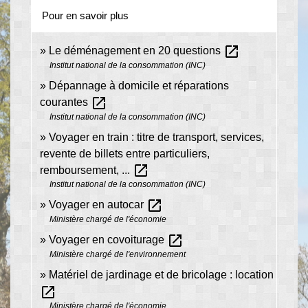
Pour en savoir plus
open_in_new
Le déménagement en 20 questions
Institut national de la consommation (INC)
Dépannage à domicile et réparations
open_in_new
courantes
Institut national de la consommation (INC)
Voyager en train : titre de transport, services,
revente de billets entre particuliers,
open_in_new
remboursement, ...
Institut national de la consommation (INC)
open_in_new
Voyager en autocar
Ministère chargé de l'économie
open_in_new
Voyager en covoiturage
Ministère chargé de l'environnement
Matériel de jardinage et de bricolage : location
open_in_new
Ministère chargé de l'économie