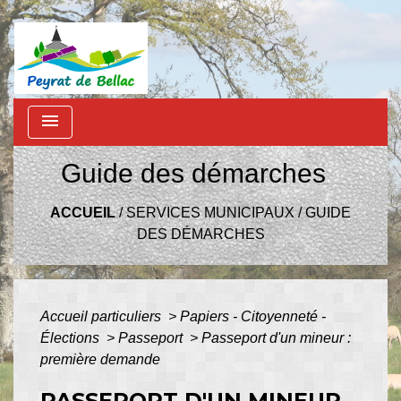
menu
Guide des démarches
ACCUEIL
/
SERVICES MUNICIPAUX
/
GUIDE
DES DÉMARCHES
Accueil particuliers
>
Papiers - Citoyenneté -
Élections
>
Passeport
>
Passeport d'un mineur :
première demande
PASSEPORT D'UN MINEUR