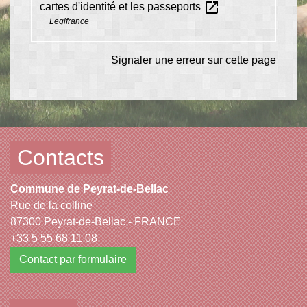
open_in_new
cartes d'identité et les passeports
Legifrance
Signaler une erreur sur cette page
Contacts
Commune de Peyrat-de-Bellac
Rue de la colline
87300 Peyrat-de-Bellac - FRANCE
+33 5 55 68 11 08
Contact par formulaire