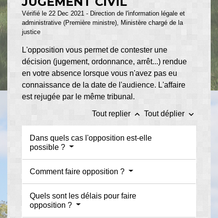
JUGEMENT CIVIL
Vérifié le 22 Dec 2021 - Direction de l'information légale et
administrative (Première ministre), Ministère chargé de la
justice
L'opposition vous permet de contester une
décision (jugement, ordonnance, arrêt...) rendue
en votre absence lorsque vous n'avez pas eu
connaissance de la date de l'audience. L'affaire
est rejugée par le même tribunal.
keyboard_arrow_up
keyboard_arrow_down
Tout replier
Tout déplier
Dans quels cas l'opposition est-elle
possible ?
Comment faire opposition ?
Quels sont les délais pour faire
opposition ?