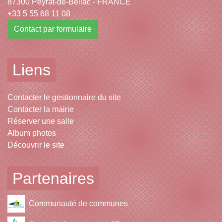
87300 Peyrat-de-Bellac - FRANCE
+33 5 55 68 11 08
Contact par formulaire
Liens
Contacter le gestionnaire du site
Contacter la mairie
Réserver une salle
Album photos
Découvrir le site
Partenaires
Communauté de communes