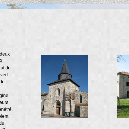
t deux
St
but du
vert
 de
igine
eurs
énétré.
lent
 du