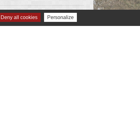
Deny all cookies
Personalize
Partenaires
Communauté de communes
Conseil départemental 87
Région Nouvelle-Aquitaine
Office de tourisme
Syded (Déchets)
estion des cookies