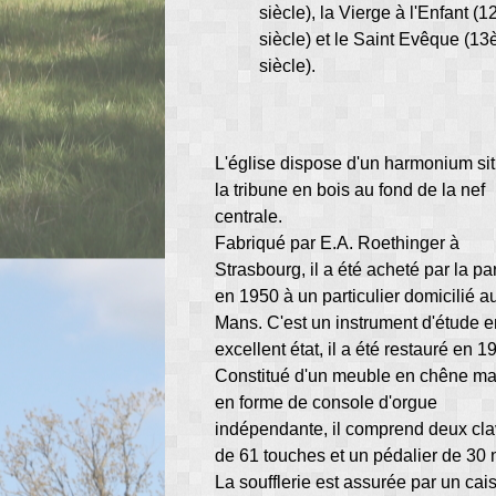
siècle), la Vierge à l'Enfant (
siècle) et le Saint Evêque (1
siècle).
L'église dispose d'un harmonium sit
la tribune en bois au fond de la nef
centrale.
Fabriqué par E.A. Roethinger à
Strasbourg, il a été acheté par la pa
en 1950 à un particulier domicilié a
Mans. C'est un instrument d'étude 
excellent état, il a été restauré en 1
Constitué d'un meuble en chêne ma
en forme de console d'orgue
indépendante, il comprend deux cla
de 61 touches et un pédalier de 30 
La soufflerie est assurée par un cai