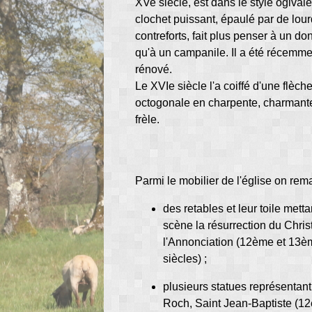
XVe siècle, est dans le style ogival
clochet puissant, épaulé par de lou
contreforts, fait plus penser à un do
qu'à un campanile. Il a été récemme
rénové.
Le XVIe siècle l'a coiffé d'une flèch
octogonale en charpente, charmant
frèle.
Parmi le mobilier de l'église on rem
des retables et leur toile mett
scène la résurrection du Christ
l'Annonciation (12ème et 13
siècles) ;
plusieurs statues représentant
Roch, Saint Jean-Baptiste (1