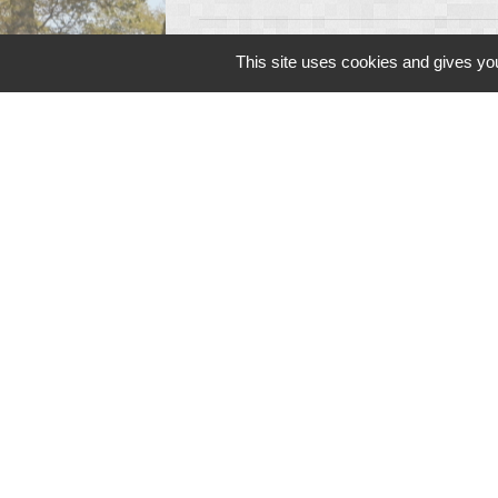
This site uses cookies and gives you
Contacts
Commune de Peyrat-de-Bellac
Rue de la colline
87300 Peyrat-de-Bellac - FRANCE
+33 5 55 68 11 08
Contact par formulaire
Mentions légales