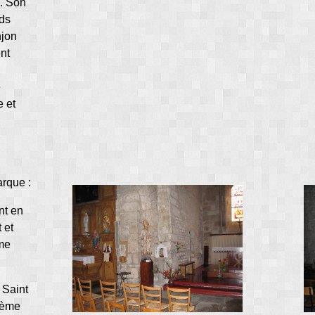
e. Son
rds
njon
nt
e
e et
arque :
ant en
 et
ème
 Saint
2ème