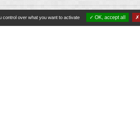
 control over what you want to activate
OK, accept all
Liens
Contacter le gestionnaire du site
Contacter la mairie
Réserver une salle
Album photos
Découvrir le site
-
Politique de confidentialité
-
Accessibilité
-
Plan du site
-
G