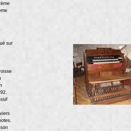
12ème
3ème
ué sur
roisse
u
en
992.
ssif
viers
notes.
sson