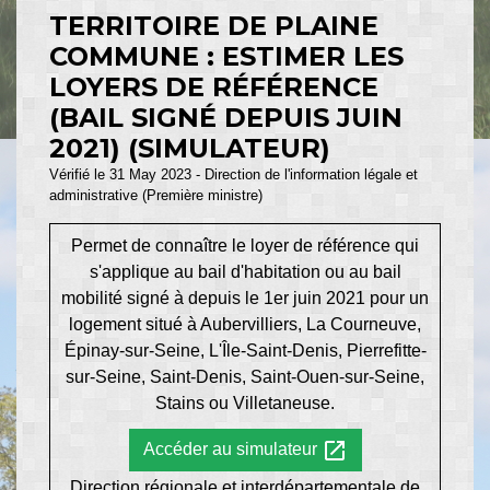
TERRITOIRE DE PLAINE
COMMUNE : ESTIMER LES
LOYERS DE RÉFÉRENCE
(BAIL SIGNÉ DEPUIS JUIN
2021) (SIMULATEUR)
Vérifié le 31 May 2023 - Direction de l'information légale et
administrative (Première ministre)
Permet de connaître le loyer de référence qui
s'applique au bail d'habitation ou au bail
mobilité signé à depuis le 1
er
juin 2021 pour un
logement situé à Aubervilliers, La Courneuve,
Épinay-sur-Seine, L'Île-Saint-Denis, Pierrefitte-
sur-Seine, Saint-Denis, Saint-Ouen-sur-Seine,
Stains ou Villetaneuse.
open_in_new
Accéder au simulateur
Direction régionale et interdépartementale de