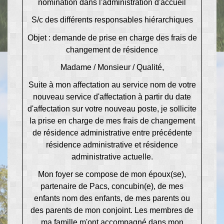
nomination dans l'administration d'accueil
S/c
des différents responsables hiérarchiques
Objet : demande de prise en charge des frais de
changement de résidence
Madame
/
Monsieur
/
Qualité
,
Suite à mon affectation au service
nom de votre
nouveau service d'affectation
à partir du
date
d'affectation sur votre nouveau poste
, je sollicite
la prise en charge de mes frais de changement
de résidence administrative entre
précédente
résidence administrative
et
résidence
administrative actuelle
.
Mon foyer se compose de
mon époux(se),
partenaire de Pacs, concubin(e)
, de mes
enfants
nom des enfants
, de
mes parents ou
des parents de mon conjoint
. Les membres de
ma famille m'ont accompagné dans mon