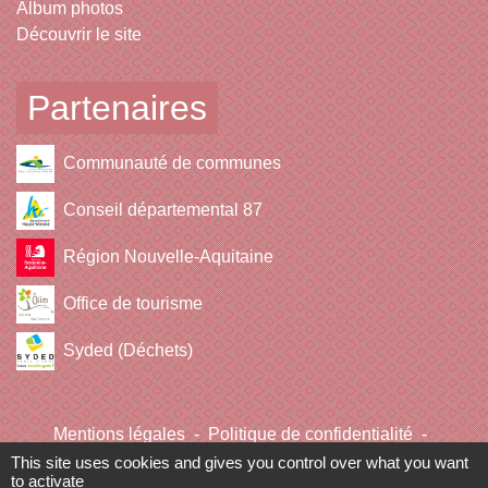
Album photos
Découvrir le site
Partenaires
Communauté de communes
Conseil départemental 87
Région Nouvelle-Aquitaine
Office de tourisme
Syded (Déchets)
Mentions légales
-
Politique de confidentialité
-
Accessibilité
-
Plan du site
-
Gestion des cookies
This site uses cookies and gives you control over what you want
to activate