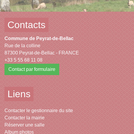
Contacts
Commune de Peyrat-de-Bellac
Rue de la colline
87300 Peyrat-de-Bellac - FRANCE
+33 5 55 68 11 08
Contact par formulaire
Liens
Contacter le gestionnaire du site
Contacter la mairie
Réserver une salle
Album photos