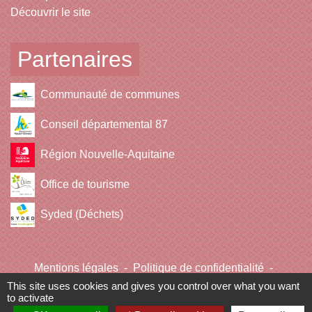
Découvrir le site
Partenaires
Communauté de communes
Conseil départemental 87
Région Nouvelle-Aquitaine
Office de tourisme
Syded (Déchets)
Mentions légales
-
Politique de confidentialité
-
Accessibilité
-
Plan du site
-
Gestion des cookies
This site uses cookies and gives you control over what you want
to activate