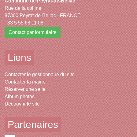
Commune de Peyrat-de-Bellac
Rue de la colline
87300 Peyrat-de-Bellac - FRANCE
+33 5 55 68 11 08
Contact par formulaire
Liens
Contacter le gestionnaire du site
Contacter la mairie
Réserver une salle
Album photos
Découvrir le site
Partenaires