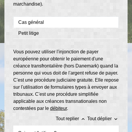
marchandise).
Cas général
Petit litige
Vous pouvez utiliser l'injonction de payer
européenne pour obtenir le paiement d'une
créance transfrontalière (hors Danemark) quand la
personne qui vous doit de l'argent refuse de payer.
C'est une procédure judiciaire gratuite. Elle repose
sur l'utilisation de formulaires types à envoyer aux
tribunaux. C'est une procédure simplifiée
applicable aux créances transnationales non
contestées par le
débiteur
.
keyboard_arrow_up
keyboard_arrow_down
Tout replier
Tout déplier