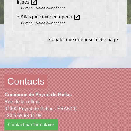
open_in_new
litiges
Europa - Union européenne
open_in_new
Atlas judiciaire européen
Europa - Union européenne
Signaler une erreur sur cette page
Contacts
Commune de Peyrat-de-Bellac
Rue de la colline
87300 Peyrat-de-Bellac - FRANCE
+33 5 55 68 11 08
Contact par formulaire