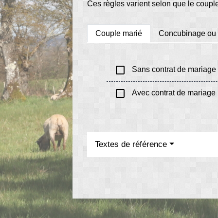
Ces règles varient selon que le coupl
Couple marié
Concubinage ou
check_box_outline_blank
Sans contrat de mariage
check_box_outline_blank
Avec contrat de mariage
Textes de référence