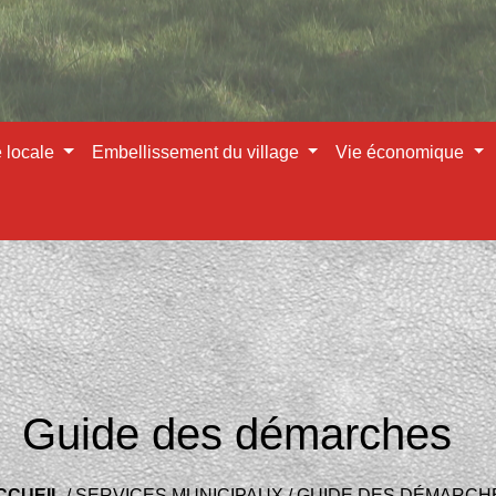
e locale
Embellissement du village
Vie économique
Guide des démarches
CCUEIL
/
SERVICES MUNICIPAUX
/
GUIDE DES DÉMARCH