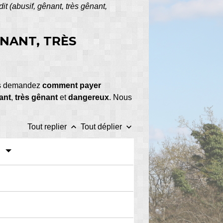
t (abusif, gênant, très gênant,
NANT, TRÈS
ous demandez
comment payer
ant
,
très gênant
et
dangereux
. Nous
keyboard_arrow_up
keyboard_arrow_down
Tout replier
Tout déplier
?