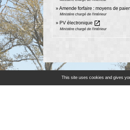
Amende forfaire : moyens de pai
Ministère chargé de l'intérieur
open_in_new
PV électronique
Ministère chargé de l'intérieur
This site uses cookies and gives you
Contacts
Commune de Peyrat-de-Bellac
Rue de la colline
87300 Peyrat-de-Bellac - FRANCE
+33 5 55 68 11 08
Contact par formulaire