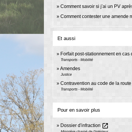
Comment savoir si j'ai un PV après
Comment contester une amende maj
Et aussi
Forfait post-stationnement en cas
Transports - Mobilité
Amendes
Justice
Contravention au code de la route
Transports - Mobilité
Pour en savoir plus
open_in_new
Dossier d'infraction
Ministère chargé de l'intérieur