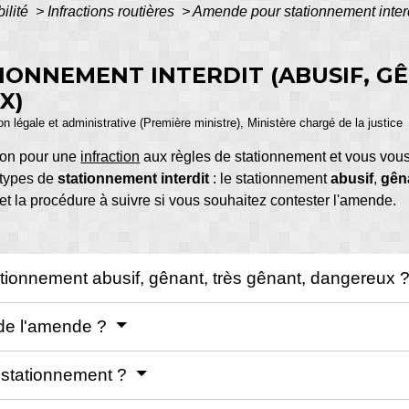
bilité
>
Infractions routières
>
Amende pour stationnement interdi
ONNEMENT INTERDIT (ABUSIF, GÊ
X)
ion légale et administrative (Première ministre), Ministère chargé de la justice
ion pour une
infraction
aux règles de stationnement et vous v
4 types de
stationnement interdit
: le stationnement
abusif
,
gên
et la procédure à suivre si vous souhaitez contester l'amende.
tionnement abusif, gênant, très gênant, dangereux 
de l'amende ?
stationnement ?