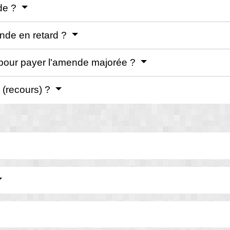
nde ?
ende en retard ?
é pour payer l'amende majorée ?
 (recours) ?